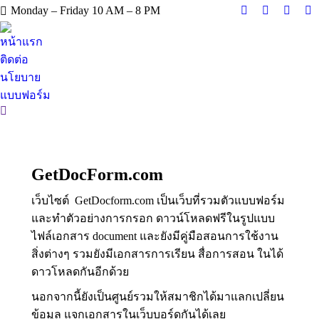
Monday – Friday 10 AM – 8 PM
Facebook
X
Instag
Y
page
page
page
pa
หน้าแรก
opens
opens
opens
op
ติดต่อ
in
in
in
in
นโยบาย
new
new
new
n
แบบฟอร์ม
window
window
windo
w
Search:
GetDocForm.com
เว็บไซต์ GetDocform.com เป็นเว็บที่รวมตัวแบบฟอร์ม
และทำตัวอย่างการกรอก ดาวน์โหลดฟรีในรูปแบบ
ไฟล์เอกสาร document และยังมีคู่มือสอนการใช้งาน
สิ่งต่างๆ รวมยังมีเอกสารการเรียน สื่อการสอน ในได้
ดาวโหลดกันอีกด้วย
นอกจากนี้ยังเป็นศูนย์รวมให้สมาชิกได้มาแลกเปลี่ยน
ข้อมูล แจกเอกสารในเว็บบอร์ดกันได้เลย